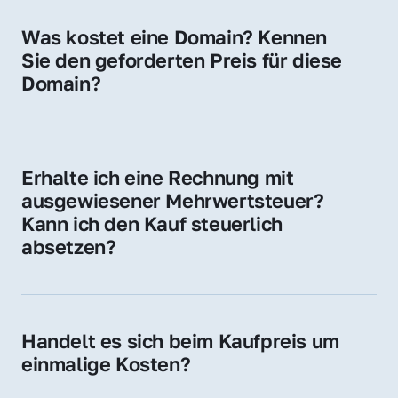
für Ihre Website, Weiterleitung, E-Mail-
Was kostet eine Domain? Kennen 
Adressen oder als digitale Investition.
Sie den geforderten Preis für diese 
Domain?
Der Preis variiert je nach Domain. Für diese 
Domain liegt ein konkreter Kaufpreis vor – 
kontaktieren Sie uns gerne für ein 
Erhalte ich eine Rechnung mit 
unverbindliches Angebot.
ausgewiesener Mehrwertsteuer? 
Kann ich den Kauf steuerlich 
absetzen?
Ja, Sie erhalten eine Rechnung mit MwSt. 
Für Unternehmen ist der Kauf in der Regel 
steuerlich absetzbar.
Handelt es sich beim Kaufpreis um 
einmalige Kosten?
Ja. Der Kaufpreis ist einmalig. Nur beim 