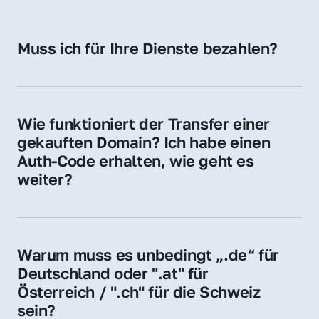
späteren Betrieb der Domain (z. B. beim 
Hosting-Anbieter) fallen geringe laufende 
Muss ich für Ihre Dienste bezahlen?
Gebühren an. Diese bewegen sich für .de 
Nein, bei uns zahlen Sie nur den Kaufpreis 
Domains bei ca. 5€ / Jahr
der Domain – ohne zusätzliche Vermittlungs- 
oder Servicegebühren.
Wie funktioniert der Transfer einer 
gekauften Domain? Ich habe einen 
Auth-Code erhalten, wie geht es 
weiter?
Mit dem Auth-Code beauftragen Sie Ihren 
Provider, die Domain zu übernehmen. Gerne 
begleiten wir Sie bei diesem einfachen und 
Warum muss es unbedingt „.de“ für 
schnellen Prozess.
Deutschland oder ".at" für 
Österreich / ".ch" für die Schweiz 
sein?