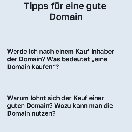
Tipps für eine gute 
Domain
Werde ich nach einem Kauf Inhaber 
der Domain? Was bedeutet „eine 
Domain kaufen“?
Ja, Sie werden der offizielle Domain-Inhaber. 
Sie erhalten alle Rechte zur Nutzung, 
Verwaltung oder Weiterveräußerung der 
Warum lohnt sich der Kauf einer 
Domain.
guten Domain? Wozu kann man die 
Domain nutzen?
Eine starke Domain steigert Sichtbarkeit, 
Vertrauen und Markenwert. Nutzen Sie sie 