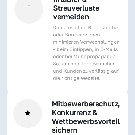
Streuverluste 
vermeiden
Domains ohne Bindestriche 
oder Sonderzeichen 
minimieren Verwechslungen 
– beim Eintippen, in E-Mails 
oder bei Mundpropaganda. 
So kommen Ihre Besucher 
und Kunden zuverlässig auf 
die richtige Website.
Mitbewerberschutz, 
Konkurrenz & 
Wettbewerbsvorteil 
sichern 